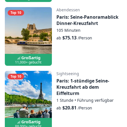
Abendessen
Top 10
Paris: Seine-Panoramablick
Dinner-Kreuzfahrt
105 Minuten
$75.13
ab
/Person
Großartig
11,000+ gebucht
Sightseeing
Top 10
Paris: 1-stündige Seine-
Kreuzfahrt ab dem
Eiffelturm
1 Stunde
•
Führung verfügbar
$20.81
ab
/Person
Großartig
88,000+ gebucht