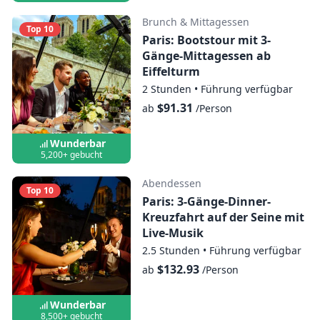
Brunch & Mittagessen
Top 10
Paris: Bootstour mit 3-
Gänge-Mittagessen ab
Eiffelturm
2 Stunden
•
Führung verfügbar
$91.31
ab
/Person
Wunderbar
5,200+ gebucht
Abendessen
Top 10
Paris: 3-Gänge-Dinner-
Kreuzfahrt auf der Seine mit
Live-Musik
2.5 Stunden
•
Führung verfügbar
$132.93
ab
/Person
Wunderbar
8,500+ gebucht