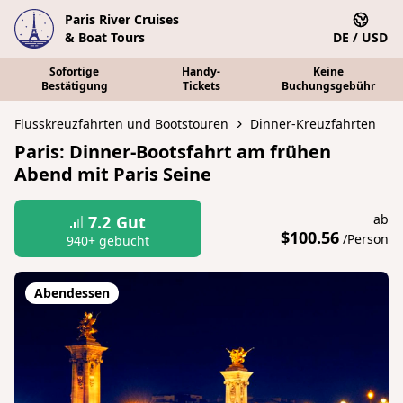
Paris River Cruises
& Boat Tours
DE / USD
Sofortige
Handy-
Keine
Bestätigung
Tickets
Buchungsgebühr
Flusskreuzfahrten und Bootstouren
Dinner-Kreuzfahrten
Paris: Dinner-Bootsfahrt am frühen
Abend mit Paris Seine
ab
7.2
Gut
$100.56
/Person
940+ gebucht
Abendessen