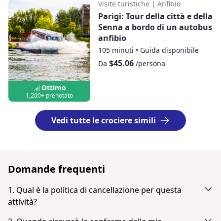
Visite turistiche
|
Anfibio
Parigi: Tour della città e della
Senna a bordo di un autobus
anfibio
105 minuti
•
Guida disponibile
$45.06
Da
/persona
Ottimo
1,200+ prenotato
Vedi tutte le crociere simili
Domande frequenti
1. Qual è la politica di cancellazione per questa
attività?
Cancella fino a 24 ore prima per ricevere un rimborso