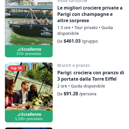
Visite turistiche
Mostra mappa
Le migliori crociere private a
Parigi con champagne e
altre sorprese
Crociera con cena e vino
1.5 ore
•
Tour privato
•
Guida
disponibile
Mostra mappa
$461.03
Da
/gruppo
Eccellente
370+ prenotato
Brunch e pranzo
Top 10
Parigi: crociera con pranzo di
3 portate dalla Torre Eiffel
2 ore
•
Guida disponibile
$91.28
Da
/persona
Eccellente
5,200+ prenotato