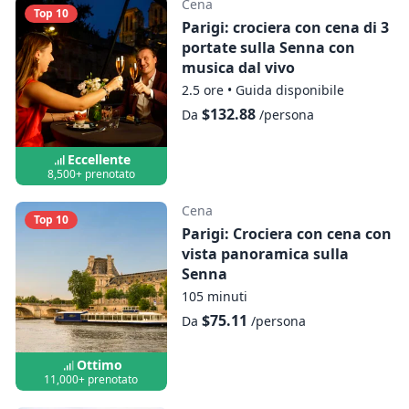
Cena
Top 10
Parigi: crociera con cena di 3
portate sulla Senna con
musica dal vivo
2.5 ore
•
Guida disponibile
$132.88
Da
/persona
Eccellente
8,500+ prenotato
Cena
Top 10
Parigi: Crociera con cena con
vista panoramica sulla
Senna
105 minuti
$75.11
Da
/persona
Ottimo
11,000+ prenotato