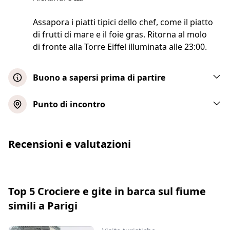
Assapora i piatti tipici dello chef, come il piatto
di frutti di mare e il foie gras. Ritorna al molo
di fronte alla Torre Eiffel illuminata alle 23:00.
Buono a sapersi prima di partire
Si prega di includere le restrizioni dietetiche
Punto di incontro
durante il processo di prenotazione
Allora, Parigi: cena in crociera sulla
Recensioni e valutazioni
Senna partendo dalla Torre Eiffel!
Mostra mappa
Top 5 Crociere e gite in barca sul fiume
Parigi: cena in crociera sulla Senna con
simili a Parigi
partenza dalla zona della Torre Eiffel