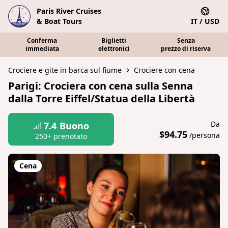
Paris River Cruises
& Boat Tours
IT / USD
Conferma
Biglietti
Senza
immediata
elettronici
prezzo di riserva
Crociere e gite in barca sul fiume
Crociere con cena
Parigi: Crociera con cena sulla Senna
dalla Torre Eiffel/Statua della Libertà
Da
7.4
Buono
$94.75
/persona
250+ prenotato
Cena