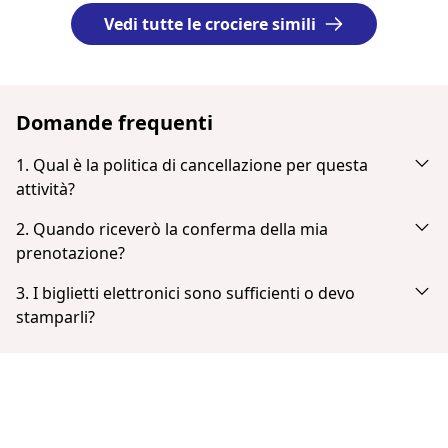
Vedi tutte le crociere simili
Domande frequenti
1. Qual è la politica di cancellazione per questa
attività?
Cancella fino a 24 ore prima per ricevere un rimborso
2. Quando riceverò la conferma della mia
completo.
prenotazione?
Riceverai una notifica via email subito dopo l'avvenuto
3. I biglietti elettronici sono sufficienti o devo
pagamento. Se non la vedi nella tua casella di posta,
stamparli?
controlla la cartella dello spam o della posta indesiderata.
Non è necessario stampare i biglietti. Puoi mostrare il tuo
Una volta completato il pagamento, hai la possibilità di
biglietto dal tuo smartphone in formato PDF.
scaricare direttamente il tuo biglietto.