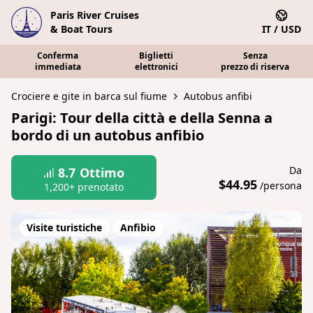
Paris River Cruises
& Boat Tours
IT / USD
Conferma
Biglietti
Senza
immediata
elettronici
prezzo di riserva
Crociere e gite in barca sul fiume
Autobus anfibi
Parigi: Tour della città e della Senna a
bordo di un autobus anfibio
Da
8.7
Ottimo
$44.95
/persona
1,200+ prenotato
Visite turistiche
Anfibio