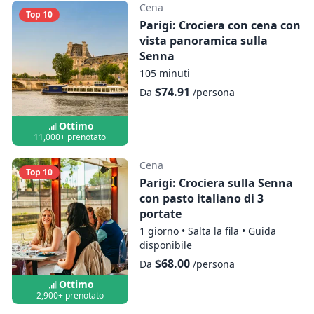
Cena
Top 10
Parigi: Crociera con cena con
vista panoramica sulla
Senna
105 minuti
$74.91
Da
/persona
Ottimo
11,000+ prenotato
Cena
Top 10
Parigi: Crociera sulla Senna
con pasto italiano di 3
portate
1 giorno
•
Salta la fila
•
Guida
disponibile
$68.00
Da
/persona
Ottimo
2,900+ prenotato