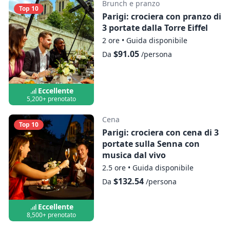
Brunch e pranzo
Top 10
Parigi: crociera con pranzo di
3 portate dalla Torre Eiffel
2 ore
•
Guida disponibile
$91.05
Da
/persona
Eccellente
5,200+ prenotato
Cena
Top 10
Parigi: crociera con cena di 3
portate sulla Senna con
musica dal vivo
2.5 ore
•
Guida disponibile
$132.54
Da
/persona
Eccellente
8,500+ prenotato