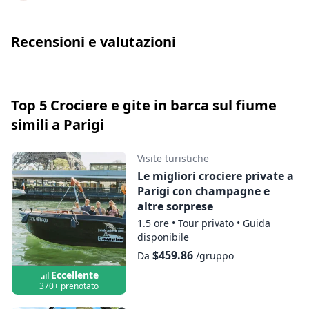
minuti prima della partenza: in caso
contrario, l'accesso al veicolo non è
garantito e non saranno offerti rimborsi.
Recensioni e valutazioni
Ti ricordiamo inoltre che non ci sono servizi
igienici a bordo.
I bambini a partire dai 12 anni devono
Top 5 Crociere e gite in barca sul fiume
acquistare un biglietto per adulti.
simili a Parigi
Visite turistiche
Le migliori crociere private a
Parigi con champagne e
altre sorprese
1.5 ore
•
Tour privato
•
Guida
disponibile
$459.86
Da
/gruppo
Eccellente
370+ prenotato