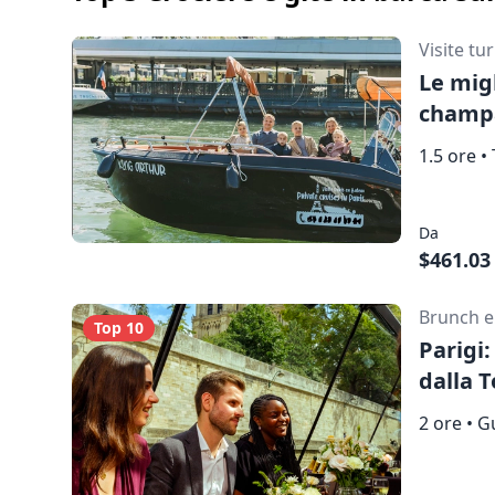
Mostra mappa
Visite tu
Le migl
champa
1.5 ore
•
Da
$461.03
Brunch e
Top 10
Parigi:
dalla T
2 ore
•
Gu