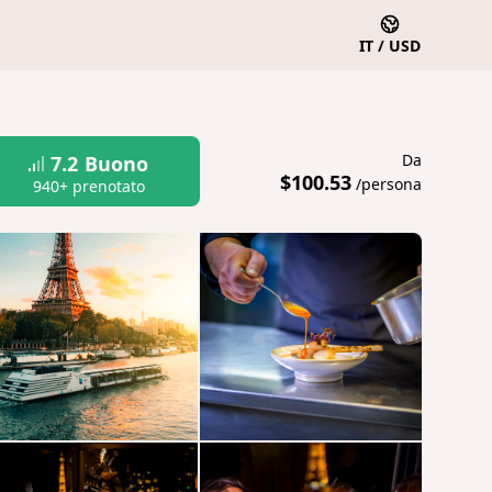
IT / USD
Da
7.2
Buono
$100.53
/persona
940+ prenotato