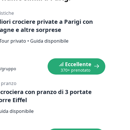
ristiche
iori crociere private a Parigi con
gne e altre sorprese
Tour privato
•
Guida disponibile
Eccellente
/gruppo
370+ prenotato
 pranzo
 crociera con pranzo di 3 portate
orre Eiffel
ida disponibile