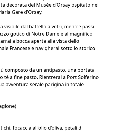
ciata decorata del Musée d’Orsay ospitato nel
oviaria Gare d’Orsay.
 visibile dal battello a vetri, mentre passi
alazzo gotico di Notre Dame e al magnifico
arrai a bocca aperta alla vista dello
ale Francese e navigherai sotto lo storico
enù composto da un antipasto, una portata
o tè a fine pasto. Rientrerai a Port Solferino
ua avventura serale parigina in totale
agione)
i, focaccia all’olio d’oliva, petali di