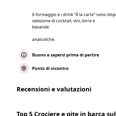
Il formaggio e i drink “À la carte” sono disp
selezione di cocktail, vini, birre e
bevande
analcoliche.
Buono a sapersi prima di partire
Informazioni importanti: Sono disponibil
Punto di incontro
esempio; i menù finali possono variare.
Crociera con cena anticipata
Prenotazioni di gruppo (15 o più partecip
Recensioni e valutazioni
portata principale almeno una settimana p
mail al tuo operatore turistico. Il pacc
Mostra mappa
pagato a bordo.
Costi aggiuntivi: Portata principale di 
Crociera con cena con upgrade 
Top 5 Crociere e gite in barca sul
posto). Opzione formaggio: supplemento 