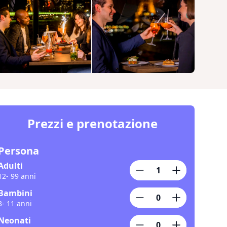
Prezzi e prenotazione
Persona
Adulti
12- 99 anni
Bambini
3- 11 anni
Neonati