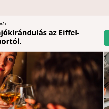
orák
jókirándulás az Eiffel-
ortól.