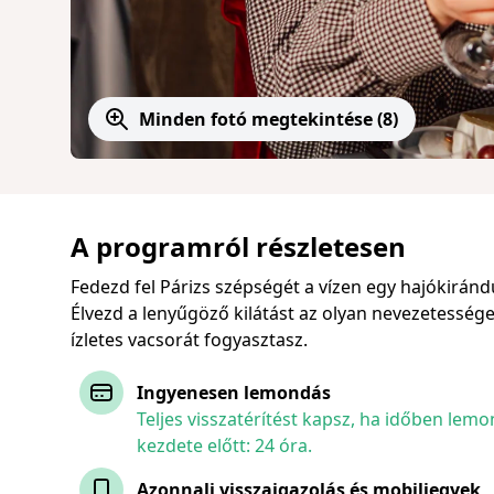
Minden fotó megtekintése (8)
A programról részletesen
Fedezd fel Párizs szépségét a vízen egy hajókirándu
Élvezd a lenyűgöző kilátást az olyan nevezetesség
ízletes vacsorát fogyasztasz.
Ingyenesen lemondás
Teljes visszatérítést kapsz, ha időben le
kezdete előtt: 24 óra.
Azonnali visszaigazolás és mobiljegyek