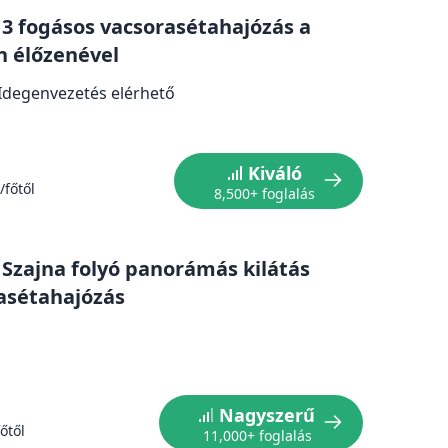
: 3 fogásos vacsorasétahajózás a
n élőzenével
Idegenvezetés elérhető
Kiváló
/főtől
8,500+ foglalás
: Szajna folyó panorámás kilátás
asétahajózás
Nagyszerű
őtől
11,000+ foglalás