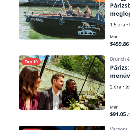
Vacsorás hajókázás borral
Párizs
megle
Térkép megjelenítése
1.5 óra
•
Már
$459.86
Brunch é
Top 10
Párizs
menüve
2 óra
•
I
Már
$91.05
/f
Vacsora