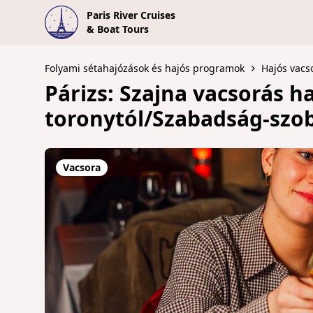
Paris River Cruises
& Boat Tours
Folyami sétahajózások és hajós programok
Hajós vacs
Párizs: Szajna vacsorás ha
toronytól/Szabadság-szob
Vacsora