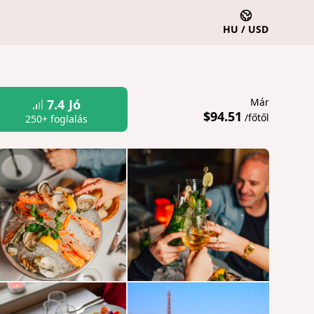
HU / USD
Már
7.4
Jó
$94.51
/főtől
250+ foglalás