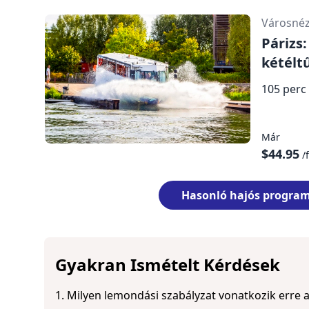
Városné
Párizs:
kétélt
105 perc
Már
$44.95
/f
Hasonló hajós progra
Gyakran Ismételt Kérdések
1. Milyen lemondási szabályzat vonatkozik erre