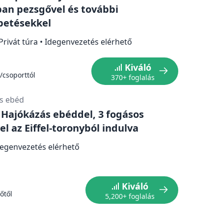
ban pezsgővel és további
petésekkel
Privát túra
•
Idegenvezetés elérhető
Kiváló
/csoporttól
370+ foglalás
s ebéd
: Hajókázás ebéddel, 3 fogásos
l az Eiffel-toronyból indulva
degenvezetés elérhető
Kiváló
őtől
5,200+ foglalás