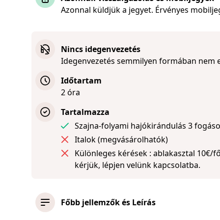
Azonnal küldjük a jegyet. Érvényes mobilj
Nincs idegenvezetés
Idegenvezetés semmilyen formában nem e
Időtartam
2 óra
Tartalmazza
Szajna-folyami hajókirándulás 3 fogás
Italok (megvásárolhatók)
Különleges kérések : ablakasztal 10€/fő
kérjük, lépjen velünk kapcsolatba.
Főbb jellemzők és Leírás