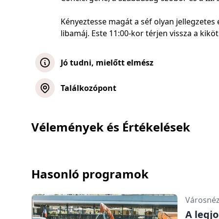
Kényeztesse magát a séf olyan jellegzetes é
libamáj. Este 11:00-kor térjen vissza a kikötő
Jó tudni, mielőtt elmész
Kérjük, a foglalás során adja meg az étk
Találkozópont
Párizs: vacsorás hajóút a Szajnán
Vélemények és Értékelések
Térkép megjelenítése
Párizs: vacsorás hajóút a Szajnán
Hasonló programok
Térkép megjelenítése
Városné
A legj