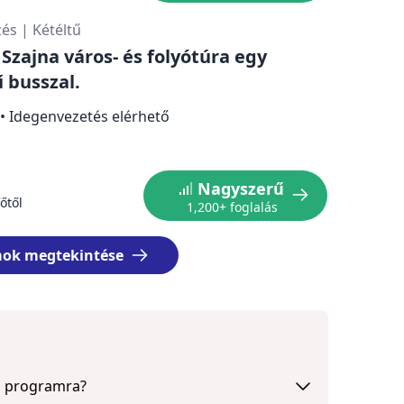
zés
|
Kétéltű
 Szajna város- és folyótúra egy
ű busszal.
•
Idegenvezetés elérhető
Nagyszerű
őtől
1,200+ foglalás
mok megtekintése
 a programra?