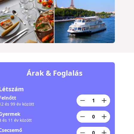
Árak & Foglalás
Létszám
Felnőtt
12 és 99 év között
Gyermek
3 és 11 év között
Csecsemő