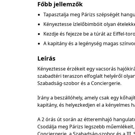
Főbb jellemzők
Tapasztalja meg Párizs szépségét hang
Kényeztesse ízlelőbimbóit olyan ételekke
Kezdje és fejezze be a túrát az Eiffel-tor
A kapitány és a legénység magas színvo
Leírás
Kényeztesse érzékeit egy vacsorás hajókirá
szabadtéri teraszon elfoglalt helyéről olyan
Szabadság-szobor és a Conciergerie.
Irány a beszállóhely, amely csak egy kőhajít
kapitány, és helyezkedjen el a kényelmes h
A 2 órás út során az étteremhajó hangulato
Csodálja meg Párizs legszebb műemlékeit,
Conciergerie, a Szabadság-szobor és a III. 