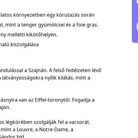
ulatos környezetben egy körutazás során
l, mint a tenger gyümölcsei és a foie gras.
ony melletti kikötőhelyen.
nalú kiszolgálása
ndulással a Szajnán. A felső fedélzeten lévő
 látványosságokra nyílik kilátás, mint a
ásnyira van az Eiffel-toronytól. Fogadja a
ajón.
s légkörében szolgálják fel a vacsorát.
 mint a Louvre, a Notre-Dame, a
Sándor híd.