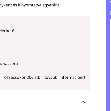
egyként és kinyomtatva egyaránt.
lérhető.
os vacsora
; rózsacsokor 20€ stb... további információért