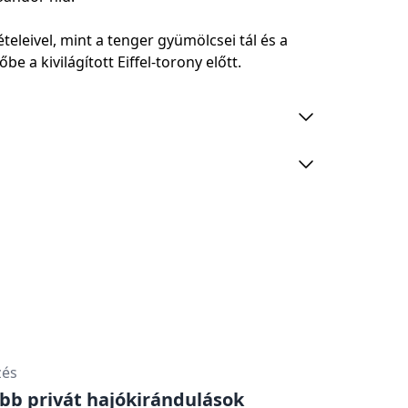
teleivel, mint a tenger gyümölcsei tál és a
be a kivilágított Eiffel-torony előtt.
ezési korlátozásait.
 az Eiffel-toronytól
 az Eiffel-torony környékéről
zés
obb privát hajókirándulások