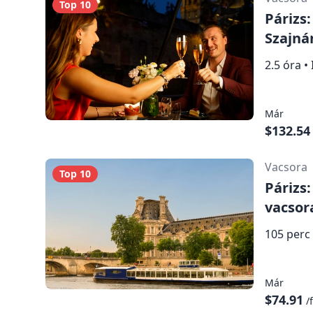
Top 10
Párizs
Szajná
2.5 óra
•
Már
$132.54
Vacsora
Top 10
Párizs
vacsor
105 perc
Már
$74.91
/f