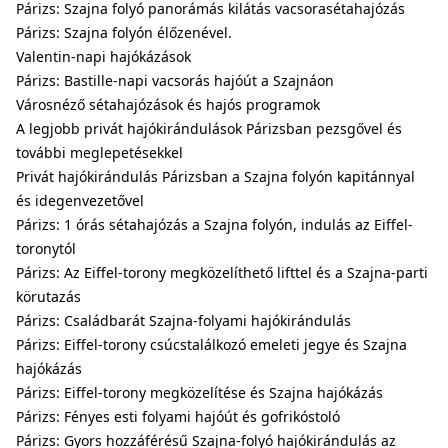
Párizs: Szajna folyó panorámás kilátás vacsorasétahajózás
Párizs: Szajna folyón élőzenével.
Valentin-napi hajókázások
Párizs: Bastille-napi vacsorás hajóút a Szajnáon
Városnéző sétahajózások és hajós programok
A legjobb privát hajókirándulások Párizsban pezsgővel és
további meglepetésekkel
Privát hajókirándulás Párizsban a Szajna folyón kapitánnyal
és idegenvezetővel
Párizs: 1 órás sétahajózás a Szajna folyón, indulás az Eiffel-
toronytól
Párizs: Az Eiffel-torony megközelíthető lifttel és a Szajna-parti
körutazás
Párizs: Családbarát Szajna-folyami hajókirándulás
Párizs: Eiffel-torony csúcstalálkozó emeleti jegye és Szajna
hajókázás
Párizs: Eiffel-torony megközelítése és Szajna hajókázás
Párizs: Fényes esti folyami hajóút és gofrikóstoló
Párizs: Gyors hozzáférésű Szajna-folyó hajókirándulás az