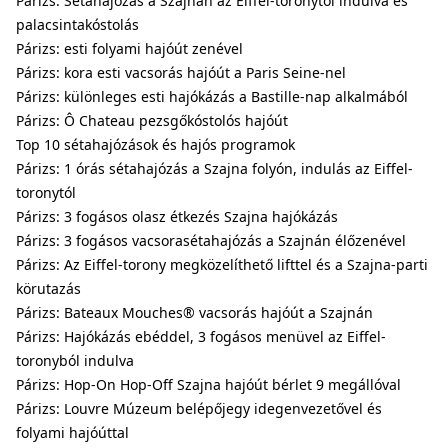
Párizs: Sétahajózás a Szajnán az Eiffel-toronytól indulva és
palacsintakóstolás
Párizs: esti folyami hajóút zenével
Párizs: kora esti vacsorás hajóút a Paris Seine-nel
Párizs: különleges esti hajókázás a Bastille-nap alkalmából
Párizs: Ô Chateau pezsgőkóstolós hajóút
Top 10 sétahajózások és hajós programok
Párizs: 1 órás sétahajózás a Szajna folyón, indulás az Eiffel-
toronytól
Párizs: 3 fogásos olasz étkezés Szajna hajókázás
Párizs: 3 fogásos vacsorasétahajózás a Szajnán élőzenével
Párizs: Az Eiffel-torony megközelíthető lifttel és a Szajna-parti
körutazás
Párizs: Bateaux Mouches® vacsorás hajóút a Szajnán
Párizs: Hajókázás ebéddel, 3 fogásos menüvel az Eiffel-
toronyból indulva
Párizs: Hop-On Hop-Off Szajna hajóút bérlet 9 megállóval
Párizs: Louvre Múzeum belépőjegy idegenvezetővel és
folyami hajóúttal