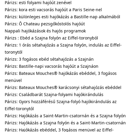
Párizs: esti folyami hajóút zenével
Párizs: kora esti vacsorás hajóút a Paris Seine-nel
Párizs: különleges esti hajókázás a Bastille-nap alkalmából
Párizs: Ô Chateau pezsgőkóstolós hajóút
Nappali hajókázások és hajós programok
Párizs : Ebéd a Szajna folyón az Eiffel-toronyból
Párizs: 1 órás sétahajózás a Szajna folyón, indulás az Eiffel-
toronytól
Párizs: 3 fogásos ebéd sétahajózás a Szajnán
Párizs: Bastille-napi vacsorás hajóút a Szajnáon
Párizs: Bateaux Mouches® hajókázás ebéddel, 3 fogásos
menüvel
Párizs: Bateaux Mouches® karácsonyi sétahajózás ebéddel
Párizs: Családbarát Szajna-folyami hajókirándulás
Párizs: Gyors hozzáférésű Szajna-folyó hajókirándulás az
Eiffel-toronytól
Párizs: Hajókázás a Saint-Martin-csatornán és a Szajna folyón
Párizs: Hajókázás a Szajna folyón és a Saint-Martin-csatornán
Párizs: Hajókázás ebéddel, 3 fogásos menüvel az Eiffel-