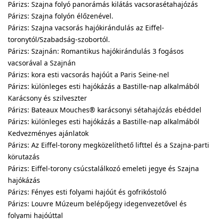
Párizs: Szajna folyó panorámás kilátás vacsorasétahajózás
Párizs: Szajna folyón élőzenével.
Párizs: Szajna vacsorás hajókirándulás az Eiffel-
toronytól/Szabadság-szobortól.
Párizs: Szajnán: Romantikus hajókirándulás 3 fogásos
vacsorával a Szajnán
Párizs: kora esti vacsorás hajóút a Paris Seine-nel
Párizs: különleges esti hajókázás a Bastille-nap alkalmából
Karácsony és szilveszter
Párizs: Bateaux Mouches® karácsonyi sétahajózás ebéddel
Párizs: különleges esti hajókázás a Bastille-nap alkalmából
Kedvezményes ajánlatok
Párizs: Az Eiffel-torony megközelíthető lifttel és a Szajna-parti
körutazás
Párizs: Eiffel-torony csúcstalálkozó emeleti jegye és Szajna
hajókázás
Párizs: Fényes esti folyami hajóút és gofrikóstoló
Párizs: Louvre Múzeum belépőjegy idegenvezetővel és
folyami hajóúttal