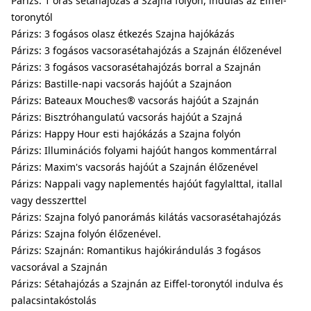
Párizs: 1 órás sétahajózás a Szajna folyón, indulás az Eiffel-
toronytól
Párizs: 3 fogásos olasz étkezés Szajna hajókázás
Párizs: 3 fogásos vacsorasétahajózás a Szajnán élőzenével
Párizs: 3 fogásos vacsorasétahajózás borral a Szajnán
Párizs: Bastille-napi vacsorás hajóút a Szajnáon
Párizs: Bateaux Mouches® vacsorás hajóút a Szajnán
Párizs: Bisztróhangulatú vacsorás hajóút a Szajná
Párizs: Happy Hour esti hajókázás a Szajna folyón
Párizs: Illuminációs folyami hajóút hangos kommentárral
Párizs: Maxim's vacsorás hajóút a Szajnán élőzenével
Párizs: Nappali vagy naplementés hajóút fagylalttal, itallal
vagy desszerttel
Párizs: Szajna folyó panorámás kilátás vacsorasétahajózás
Párizs: Szajna folyón élőzenével.
Párizs: Szajnán: Romantikus hajókirándulás 3 fogásos
vacsorával a Szajnán
Párizs: Sétahajózás a Szajnán az Eiffel-toronytól indulva és
palacsintakóstolás