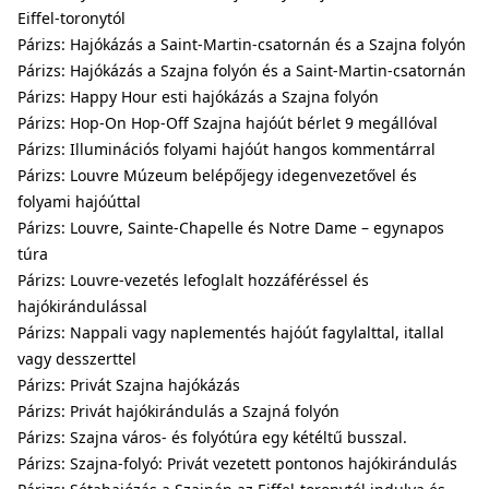
Eiffel-toronytól
Párizs: Hajókázás a Saint-Martin-csatornán és a Szajna folyón
Párizs: Hajókázás a Szajna folyón és a Saint-Martin-csatornán
Párizs: Happy Hour esti hajókázás a Szajna folyón
Párizs: Hop-On Hop-Off Szajna hajóút bérlet 9 megállóval
Párizs: Illuminációs folyami hajóút hangos kommentárral
Párizs: Louvre Múzeum belépőjegy idegenvezetővel és
folyami hajóúttal
Párizs: Louvre, Sainte-Chapelle és Notre Dame – egynapos
túra
Párizs: Louvre-vezetés lefoglalt hozzáféréssel és
hajókirándulással
Párizs: Nappali vagy naplementés hajóút fagylalttal, itallal
vagy desszerttel
Párizs: Privát Szajna hajókázás
Párizs: Privát hajókirándulás a Szajná folyón
Párizs: Szajna város- és folyótúra egy kétéltű busszal.
Párizs: Szajna-folyó: Privát vezetett pontonos hajókirándulás