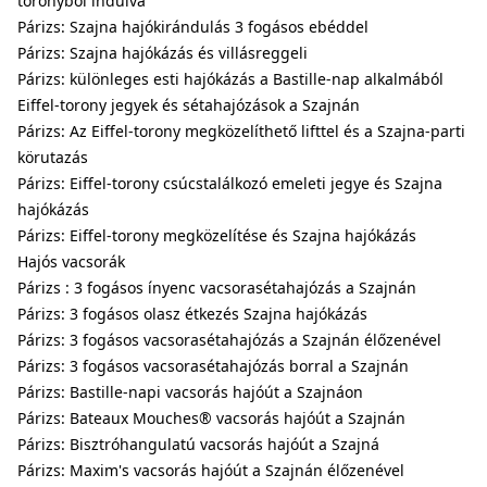
toronyból indulva
Párizs: Szajna hajókirándulás 3 fogásos ebéddel
Párizs: Szajna hajókázás és villásreggeli
Párizs: különleges esti hajókázás a Bastille-nap alkalmából
Eiffel-torony jegyek és sétahajózások a Szajnán
Párizs: Az Eiffel-torony megközelíthető lifttel és a Szajna-parti
körutazás
Párizs: Eiffel-torony csúcstalálkozó emeleti jegye és Szajna
hajókázás
Párizs: Eiffel-torony megközelítése és Szajna hajókázás
Hajós vacsorák
Párizs : 3 fogásos ínyenc vacsorasétahajózás a Szajnán
Párizs: 3 fogásos olasz étkezés Szajna hajókázás
Párizs: 3 fogásos vacsorasétahajózás a Szajnán élőzenével
Párizs: 3 fogásos vacsorasétahajózás borral a Szajnán
Párizs: Bastille-napi vacsorás hajóút a Szajnáon
Párizs: Bateaux Mouches® vacsorás hajóút a Szajnán
Párizs: Bisztróhangulatú vacsorás hajóút a Szajná
Párizs: Maxim's vacsorás hajóút a Szajnán élőzenével