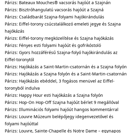
Párizs: Bateaux Mouches® vacsorás hajóút a Szajnán
Párizs: Bisztróhangulatú vacsorás hajóút a Szajná
Párizs: Családbarát Szajna-folyami hajókirándulás
Párizs: Eiffel-torony csúcstalálkozó emeleti jegye és Szajna
hajókázás
Párizs: Eiffel-torony megközelítése és Szajna hajókázás
Párizs: Fényes esti folyami hajóút és gofrikóstoló
Párizs: Gyors hozzáférésű Szajna-folyó hajókirándulás az
Eiffel-toronytól
Párizs: Hajókázás a Saint-Martin-csatornán és a Szajna folyón
Párizs: Hajókázás a Szajna folyón és a Saint-Martin-csatornán
Párizs: Hajókázás ebéddel, 3 fogásos menüvel az Eiffel-
toronyból indulva
Párizs: Happy Hour esti hajókázás a Szajna folyón
Párizs: Hop-On Hop-Off Szajna hajóút bérlet 9 megállóval
Párizs: Illuminációs folyami hajóút hangos kommentárral
Párizs: Louvre Múzeum belépőjegy idegenvezetővel és
folyami hajóúttal
Párizs: Louvre, Sainte-Chapelle és Notre Dame – egynapos