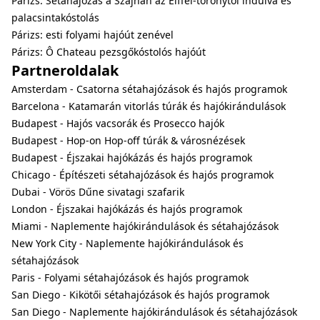
Párizs: Sétahajózás a Szajnán az Eiffel-toronytól indulva és
palacsintakóstolás
Párizs: esti folyami hajóút zenével
Párizs: Ô Chateau pezsgőkóstolós hajóút
Partneroldalak
Amsterdam - Csatorna sétahajózások és hajós programok
Barcelona - Katamarán vitorlás túrák és hajókirándulások
Budapest - Hajós vacsorák és Prosecco hajók
Budapest - Hop-on Hop-off túrák & városnézések
Budapest - Éjszakai hajókázás és hajós programok
Chicago - Építészeti sétahajózások és hajós programok
Dubai - Vörös Dűne sivatagi szafarik
London - Éjszakai hajókázás és hajós programok
Miami - Naplemente hajókirándulások és sétahajózások
New York City - Naplemente hajókirándulások és
sétahajózások
Paris - Folyami sétahajózások és hajós programok
San Diego - Kikötői sétahajózások és hajós programok
San Diego - Naplemente hajókirándulások és sétahajózások