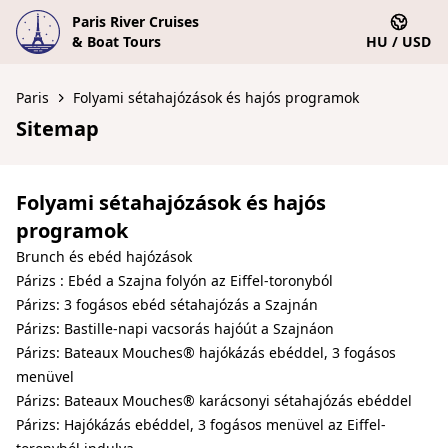
Paris River Cruises
& Boat Tours
HU / USD
Paris
Folyami sétahajózások és hajós programok
Sitemap
Folyami sétahajózások és hajós
programok
Brunch és ebéd hajózások
Párizs : Ebéd a Szajna folyón az Eiffel-toronyból
Párizs: 3 fogásos ebéd sétahajózás a Szajnán
Párizs: Bastille-napi vacsorás hajóút a Szajnáon
Párizs: Bateaux Mouches® hajókázás ebéddel, 3 fogásos
menüvel
Párizs: Bateaux Mouches® karácsonyi sétahajózás ebéddel
Párizs: Hajókázás ebéddel, 3 fogásos menüvel az Eiffel-