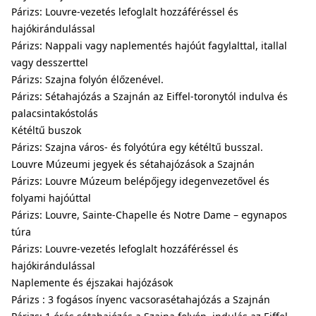
Párizs: Louvre-vezetés lefoglalt hozzáféréssel és
hajókirándulással
Párizs: Nappali vagy naplementés hajóút fagylalttal, itallal
vagy desszerttel
Párizs: Szajna folyón élőzenével.
Párizs: Sétahajózás a Szajnán az Eiffel-toronytól indulva és
palacsintakóstolás
Kétéltű buszok
Párizs: Szajna város- és folyótúra egy kétéltű busszal.
Louvre Múzeumi jegyek és sétahajózások a Szajnán
Párizs: Louvre Múzeum belépőjegy idegenvezetővel és
folyami hajóúttal
Párizs: Louvre, Sainte-Chapelle és Notre Dame – egynapos
túra
Párizs: Louvre-vezetés lefoglalt hozzáféréssel és
hajókirándulással
Naplemente és éjszakai hajózások
Párizs : 3 fogásos ínyenc vacsorasétahajózás a Szajnán