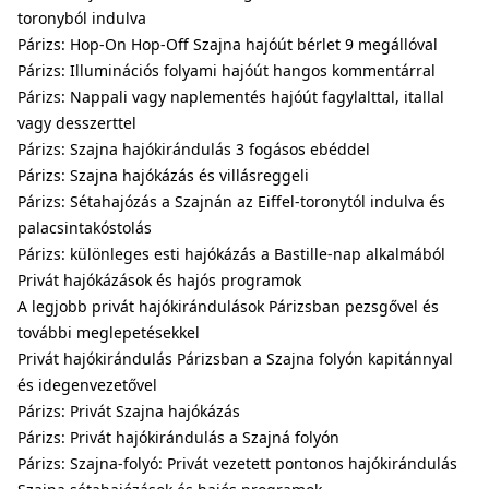
toronyból indulva
Párizs: Hop-On Hop-Off Szajna hajóút bérlet 9 megállóval
Párizs: Illuminációs folyami hajóút hangos kommentárral
Párizs: Nappali vagy naplementés hajóút fagylalttal, itallal
vagy desszerttel
Párizs: Szajna hajókirándulás 3 fogásos ebéddel
Párizs: Szajna hajókázás és villásreggeli
Párizs: Sétahajózás a Szajnán az Eiffel-toronytól indulva és
palacsintakóstolás
Párizs: különleges esti hajókázás a Bastille-nap alkalmából
Privát hajókázások és hajós programok
A legjobb privát hajókirándulások Párizsban pezsgővel és
további meglepetésekkel
Privát hajókirándulás Párizsban a Szajna folyón kapitánnyal
és idegenvezetővel
Párizs: Privát Szajna hajókázás
Párizs: Privát hajókirándulás a Szajná folyón
Párizs: Szajna-folyó: Privát vezetett pontonos hajókirándulás