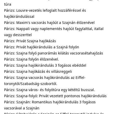
túra
Párizs: Louvre-vezetés lefoglalt hozzáféréssel és
hajókirándulással
Párizs: Maxim's vacsorás hajóút a Szajnán élőzenével
Párizs: Nappali vagy naplementés hajóút fagylalttal, itallal
vagy desszerttel
Párizs: Privát Szajna hajókázás
Párizs: Privát hajókirándulás a Szajná folyón
Párizs: Szajna folyó panorámás kilátás vacsorasétahajózás
Párizs: Szajna folyón élőzenével.
Párizs: Szajna hajókirándulás 3 fogásos ebéddel
Párizs: Szajna hajókázás és villásreggeli
Párizs: Szajna vacsorás hajókirándulás az Eiffel-
toronytól/Szabadság-szobortól.
Párizs: Szajna város- és folyótúra egy kétéltű busszal.
Párizs: Szajna-folyó: Privát vezetett pontonos hajókirándulás
Párizs: Szajnán: Romantikus hajókirándulás 3 fogásos
vacsorával a Szajnán