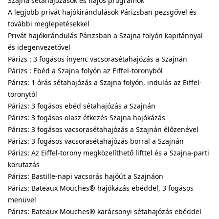
Szajna sétahajózások és hajós programok
A legjobb privát hajókirándulások Párizsban pezsgővel és
további meglepetésekkel
Privát hajókirándulás Párizsban a Szajna folyón kapitánnyal
és idegenvezetővel
Párizs : 3 fogásos ínyenc vacsorasétahajózás a Szajnán
Párizs : Ebéd a Szajna folyón az Eiffel-toronyból
Párizs: 1 órás sétahajózás a Szajna folyón, indulás az Eiffel-
toronytól
Párizs: 3 fogásos ebéd sétahajózás a Szajnán
Párizs: 3 fogásos olasz étkezés Szajna hajókázás
Párizs: 3 fogásos vacsorasétahajózás a Szajnán élőzenével
Párizs: 3 fogásos vacsorasétahajózás borral a Szajnán
Párizs: Az Eiffel-torony megközelíthető lifttel és a Szajna-parti
körutazás
Párizs: Bastille-napi vacsorás hajóút a Szajnáon
Párizs: Bateaux Mouches® hajókázás ebéddel, 3 fogásos
menüvel
Párizs: Bateaux Mouches® karácsonyi sétahajózás ebéddel