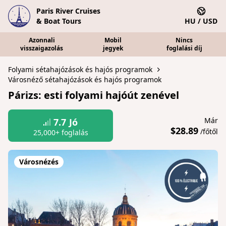
Paris River Cruises
& Boat Tours
HU / USD
Azonnali
Mobil
Nincs
visszaigazolás
jegyek
foglalási díj
Folyami sétahajózások és hajós programok
Városnéző sétahajózások és hajós programok
Párizs: esti folyami hajóút zenével
Már
7.7
Jó
$28.89
/főtől
25,000+ foglalás
Városnézés