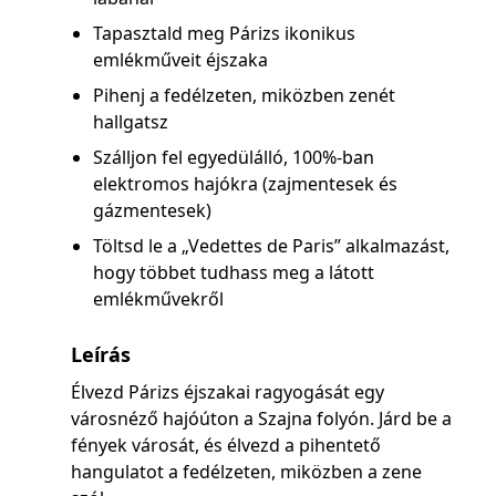
Tapasztald meg Párizs ikonikus
emlékműveit éjszaka
Pihenj a fedélzeten, miközben zenét
hallgatsz
Szálljon fel egyedülálló, 100%-ban
elektromos hajókra (zajmentesek és
gázmentesek)
Töltsd le a „Vedettes de Paris” alkalmazást,
hogy többet tudhass meg a látott
emlékművekről
Leírás
Élvezd Párizs éjszakai ragyogását egy
városnéző hajóúton a Szajna folyón. Járd be a
fények városát, és élvezd a pihentető
hangulatot a fedélzeten, miközben a zene