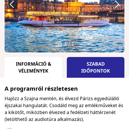
1 / 7
INFORMÁCIÓ &
SZABAD
VÉLEMÉNYEK
IDŐPONTOK
A programról részletesen
Hajózz a Szajna mentén, és élvezd Párizs egyedülálló
éjszakai hangulatát. Csodáld meg az emlékműveket és
a kikötőt, miközben élvezed a fedélzeti háttérzenét
(letölthető az audiotúra alkalmazás).