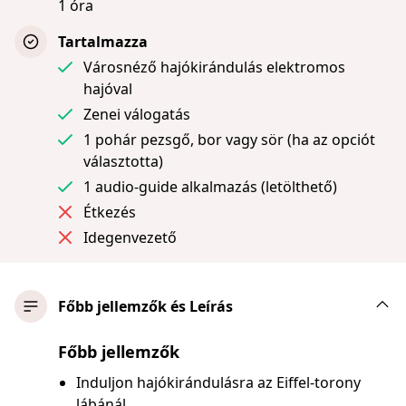
1 óra
Tartalmazza
Városnéző hajókirándulás elektromos
hajóval
Zenei válogatás
1 pohár pezsgő, bor vagy sör (ha az opciót
választotta)
1 audio-guide alkalmazás (letölthető)
Étkezés
Idegenvezető
Főbb jellemzők és Leírás
Főbb jellemzők
Induljon hajókirándulásra az Eiffel-torony
lábánál