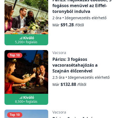
fogásos menüvel az Eiffel-
toronyból indulva
2 óra
•
Idegenvezetés elérhető
$91.28
Már
/főtől
Kiváló
5,200+ foglalás
Vacsora
Top 10
Párizs: 3 fogásos
vacsorasétahajózás a
Szajnán élőzenével
2.5 óra
•
Idegenvezetés elérhető
$132.88
Már
/főtől
Kiváló
8,500+ foglalás
Vacsora
Top 10