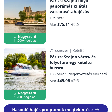
Párizs: Szajna folyó
panorámás kilátás
vacsorasétahajózás
105 perc
$75.11
Már
/főtől
Nagyszerű
11,000+ foglalás
Városnézés
|
Kétéltű
Párizs: Szajna város- és
folyótúra egy kétéltű
busszal.
105 perc
•
Idegenvezetés elérhető
$45.06
Már
/főtől
Nagyszerű
1,200+ foglalás
Hasonló hajós programok megtekintése