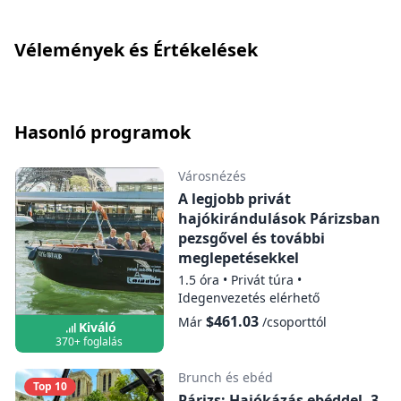
hangos idegenvezetés érhető el (francia,
Hajózás italok nélkül
angol, német, holland, spanyol, olasz,
Vélemények és Értékelések
portugál, japán, koreai, mandarin).
Térkép megjelenítése
Ha az italt választottad, vedd át a bárban.
Nincs asztali kiszolgálás.
Körutazás 1 pohár borral
Hasonló programok
Térkép megjelenítése
Városnézés
A legjobb privát
hajókirándulások Párizsban
Körutazás 1 pohár sörrel
pezsgővel és további
meglepetésekkel
Térkép megjelenítése
1.5 óra
•
Privát túra
•
Idegenvezetés elérhető
$461.03
Már
/csoporttól
Körutazás 1 pohár pezsgővel
Kiváló
370+ foglalás
Térkép megjelenítése
Brunch és ebéd
Top 10
Párizs: Hajókázás ebéddel, 3