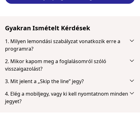
Gyakran Ismételt Kérdések
1. Milyen lemondási szabályzat vonatkozik erre a
programra?
Teljes visszatérítést kapsz, ha időben lemondod. Legkésőbb
2. Mikor kapom meg a foglalásomról szóló
ennyi idővel a program kezdete előtt: 24 óra.
visszaigazolást?
A sikeres fizetés után azonnal értesítést kapsz emailben. Ha
3. Mit jelent a „Skip the line” jegy?
nem látod a fiókodban, ellenőrizd a spam vagy levélszemét
A „Hagyd ki a sorbanállást” jegyek a lehető leggyorsabb
mappát. A fizetés befejezése után lehetőséged van
4. Elég a mobiljegy, vagy ki kell nyomtatnom minden
belépést biztosítják nagyon kevés sorban állással vagy
közvetlenül letölteni jegyed.
jegyet?
sorban állás nélkül.
A jegyeket nem kell kinyomtatni. A jegyet bemutathatod
mobiltelefonon PDF formátumban.