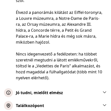
szól.
Élvezd a panorámás kilátást az Eiffel-toronyra,
a Louvre múzeumra, a Notre-Dame de Paris-
ra, az Orsay múzeumra, az Alexandre III.
hídra, a Concorde térre, a Petit és Grand
Palace-ra, a Marie hídra és még sok másra,
miközben hajózol.
Nincs idegenvezető a fedélzeten: ha többet
szeretnél megtudni a látott emlékművekről,
töltsd le a „Vedettes de Paris” alkalmazást, és
hozd magaddal a fülhallgatódat (több mint 10
nyelven elérhető).
Jó tudni, mielőtt elmész
Nincs idegenvezető a fedélzeten – a
Találkozópont
Vedettes de Paris alkalmazás letöltésével